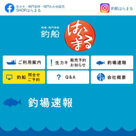
生カキ・鳴門金時・鳴門わかめ販売
釣船はらまる
SHOPはらまる