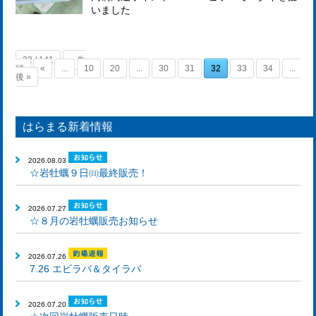
いました
32 / 141
« 先
頭
«
...
10
20
...
30
31
32
33
34
...
後 »
はらまる新着情報
2026.08.03
☆岩牡蠣９日㈰最終販売！
2026.07.27
☆８月の岩牡蠣販売お知らせ
2026.07.26
7.26 エビラバ＆タイラバ
2026.07.20