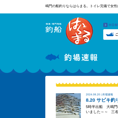
鳴門の船釣りならはらまる。トイレ完備で女性
2024.08.20 | 釣場速報
8.20 サビキ釣
5時半出船 大鳴
いました～～ 三