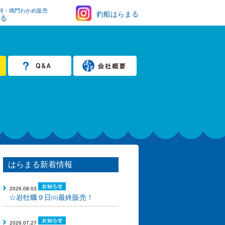
時・鳴門わかめ販売
釣船はらまる
まる
はらまる新着情報
2026.08.03
☆岩牡蠣９日㈰最終販売！
2026.07.27