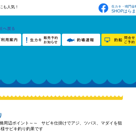
生カキ・鳴門金
にも人気！
SHOPはら
り
門橋周辺ポイント～～ サビキ仕掛けでアジ、ツバス、マダイを狙
名様サビキ釣り釣果です