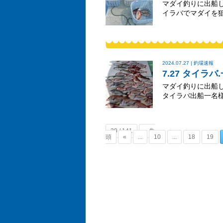
マダイ釣りに出船
イラバでマダイ
2024.07.27 | 釣場速報
7.27 タイラ
マダイ釣りに出船
タイラバ出船一名様
20 / 141
« 先
頭
«
...
10
...
18
19