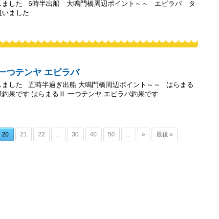
しました 5時半出船 大鳴門橋周辺ポイント～～ エビラバ タ
を狙いました
バ.一つテンヤ エビラバ
しました 五時半過ぎ出船 大鳴門橋周辺ポイント～～ はらまる
釣果です はらまるⅡ 一つテンヤ.エビラバ釣果です
20
21
22
...
30
40
50
...
»
最後 »