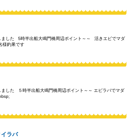
しました 5時半出船大鳴門橋周辺ポイント～～ 活きエビでマダ
二名様釣果です
しました ５時半出船大鳴門橋周辺ポイント～～ エビラバでマダ
sp;
 タイラバ