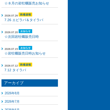
☆８月の岩牡蠣販売お知らせ
2026.07.26
7.26 エビラバ＆タイラバ
2026.07.20
☆次回岩牡蠣販売日時
2026.07.15
☆岩牡蠣販売日時お知らせ
2026.07.12
7.12 タイラバ
アーカイブ
2026年8月
2026年7月
2026年6月