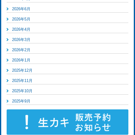
2026年6月
2026年5月
2026年4月
2026年3月
2026年2月
2026年1月
2025年12月
2025年11月
2025年10月
2025年9月