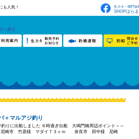
生カキ・鳴門金
にも人気！
SHOPはら
イラバ＋マルアジ釣り
ジ釣りに出船しました ６時過ぎ出船 大鳴門橋周辺ポイント～～
 尼崎市 竹原様 マダイ７３ｃｍ 奈良市 田中様 尼崎