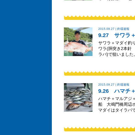
2015.09.27 | 釣場速報
9.27 サワ
サワラ＋マダイ釣
ワラ(胴突き2本針 
ラバ)で狙いました
2015.09.27 | 釣場速報
9.26 ハマ
ハマチ＋マルアジ
船 大鳴門橋周辺ポ
マダイはタイラバで