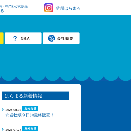
時・鳴門わかめ販売
釣船はらまる
まる
はらまる新着情報
2026.08.03
☆岩牡蠣９日㈰最終販売！
2026.07.27