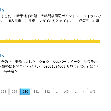
釣り
しました 5時半過ぎ出船 大鳴門橋周辺ポイント～～ タイラバで
た。 加古川市 長井様 マダイ釣り釣果です。 姫路市 尾崎
釣り
ワラ釣りに出船しました ☆★☆ シルバーウイーク サワラ釣
気軽にお問合せください 09031894603 サワラ仕掛け(船頭さ
 5時半過ぎ
128
129
130
131
132
...
140
...
»
最後