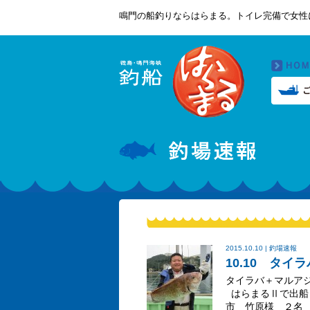
鳴門の船釣りならはらまる。トイレ完備で女性
2015.10.10 | 釣場速報
10.10 タ
タイラバ＋マルア
はらまるⅡで出船
市 竹原様 ２名