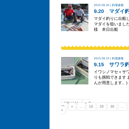
2015.09.20 | 釣場速報
9.20 マダイ
マダイ釣りに出船
マダイを狙いまし
様 本日出船
2015.09.15 | 釣場速報
9.15 サワラ
イワシノマセ＋サ
りも挑戦できます お
んが用意します。)
130 / 141
« 先
頭
«
...
10
20
30
...
»