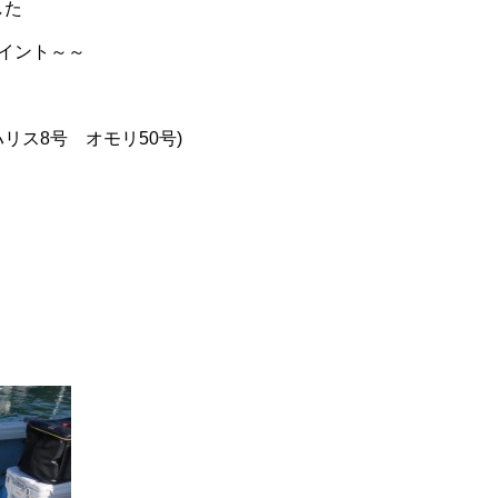
した
イント～～
リス8号 オモリ50号)