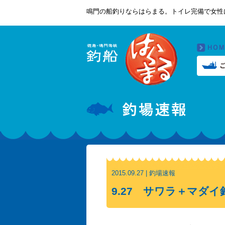
鳴門の船釣りならはらまる。トイレ完備で女性
2015.09.27 | 釣場速報
9.27 サワラ＋マダイ