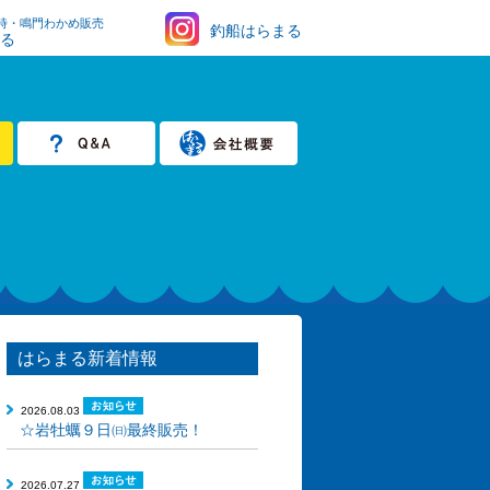
時・鳴門わかめ販売
釣船はらまる
まる
はらまる新着情報
2026.08.03
☆岩牡蠣９日㈰最終販売！
2026.07.27