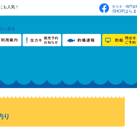
生カキ・鳴門金
にも人気！
SHOPはら
釣り