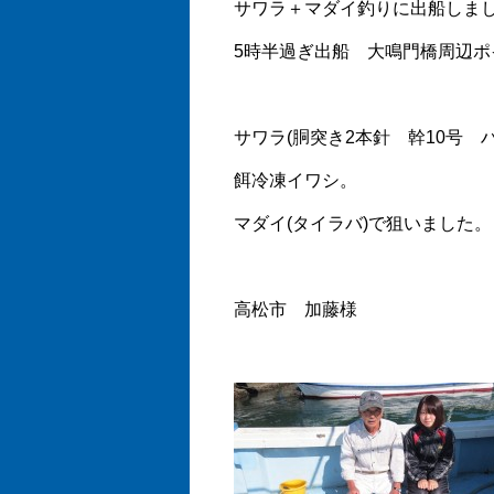
サワラ＋マダイ釣りに出船しま
5時半過ぎ出船 大鳴門橋周辺ポ
サワラ(胴突き2本針 幹10号 ハ
餌冷凍イワシ。
マダイ(タイラバ)で狙いました。
高松市 加藤様