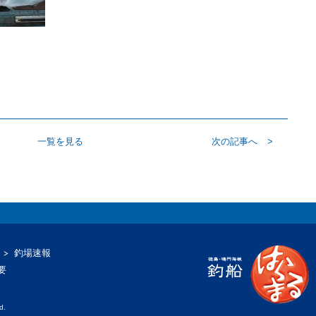
一覧を見る
次の記事へ
釣場速報
要
d.