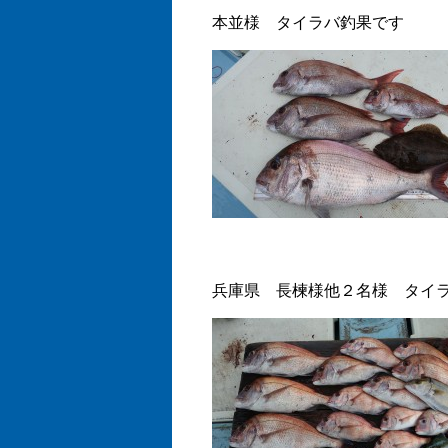
本並様 タイラバ釣果です
兵庫県 長楝様他２名様 タイ