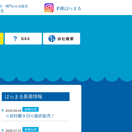
時・鳴門わかめ販売
釣船はらまる
まる
はらまる新着情報
2026.08.03
☆岩牡蠣９日㈰最終販売！
2026.07.27