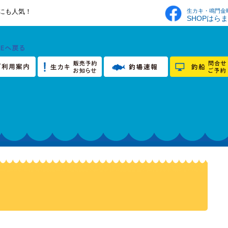
生カキ・鳴門金
にも人気！
SHOPはら