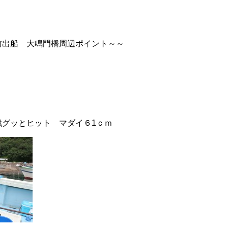
前出船 大鳴門橋周辺ポイント～～
戦グッとヒット マダイ６1ｃｍ