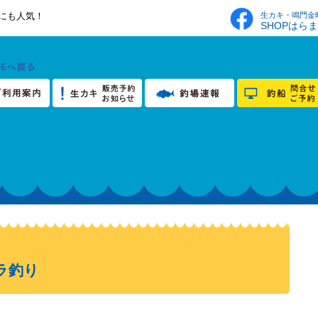
生カキ・鳴門金
にも人気！
SHOPはら
ラ釣り