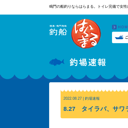
鳴門の船釣りならはらまる。トイレ完備で女性
2022.08.27 | 釣場速報
8.27 タイラバ、サワ