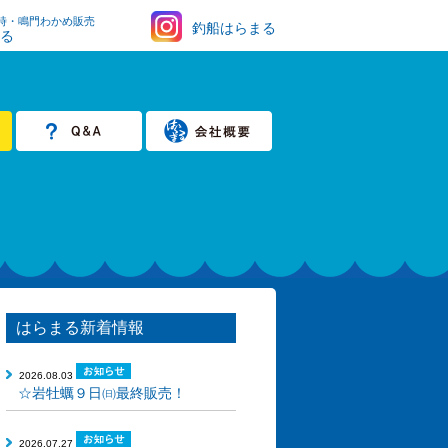
時・鳴門わかめ販売
釣船はらまる
まる
はらまる新着情報
2026.08.03
☆岩牡蠣９日㈰最終販売！
2026.07.27