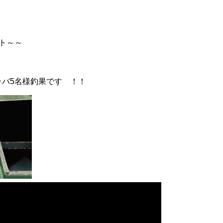
ト～～
バ5名様釣果です ！！