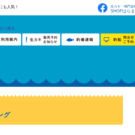
生カキ・鳴門金
にも人気！
SHOPはら
ング