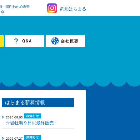
時・鳴門わかめ販売
釣船はらまる
まる
はらまる新着情報
2026.08.03
☆岩牡蠣９日㈰最終販売！
2026.07.27