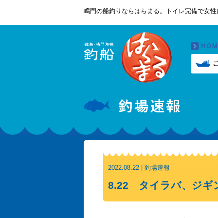
鳴門の船釣りならはらまる。トイレ完備で女性
2022.08.22 | 釣場速報
8.22 タイラバ、ジギ