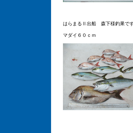
はらまるⅡ出船 森下様釣果で
マダイ６０ｃｍ