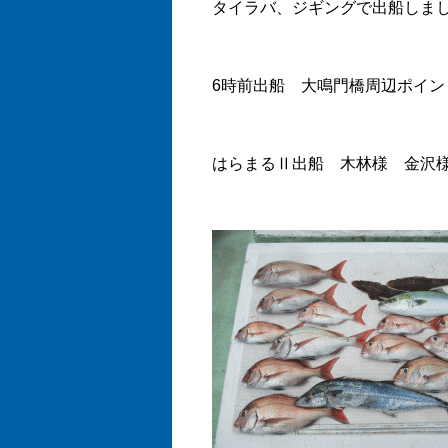
タイラバ、ジギングで出船しま
6時前出船 大鳴門橋周辺ポイン
はらまるⅡ出船 木林様 金沢