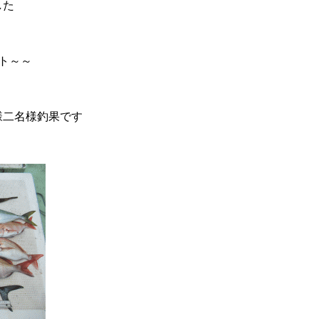
した
ト～～
様二名様釣果です