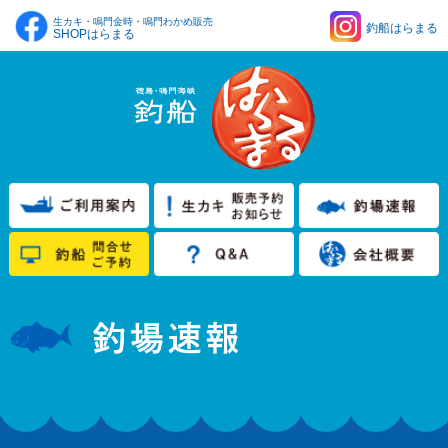
生カキ・鳴門金時・鳴門わかめ販売
釣船はらまる
SHOPはらまる