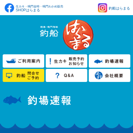
生カキ・鳴門金時・鳴門わかめ販売
釣船はらまる
SHOPはらまる