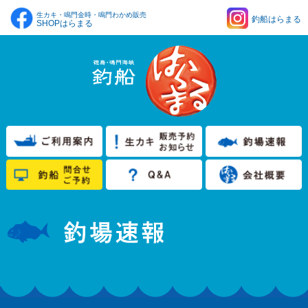
生カキ・鳴門金時・鳴門わかめ販売
釣船はらまる
SHOPはらまる