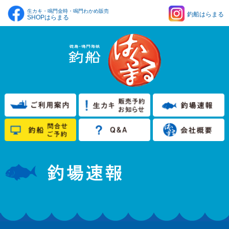
生カキ・鳴門金時・鳴門わかめ販売
釣船はらまる
SHOPはらまる