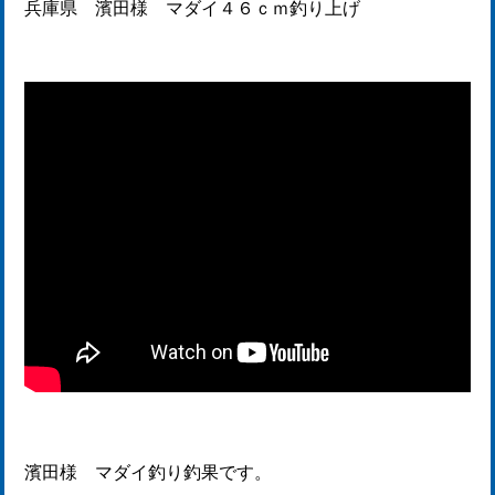
兵庫県 濱田様 マダイ４６ｃｍ釣り上げ
濱田様 マダイ釣り釣果です。