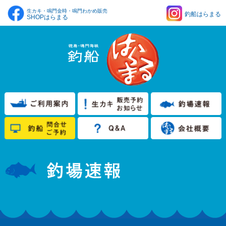
生カキ・鳴門金時・鳴門わかめ販売
釣船はらまる
SHOPはらまる