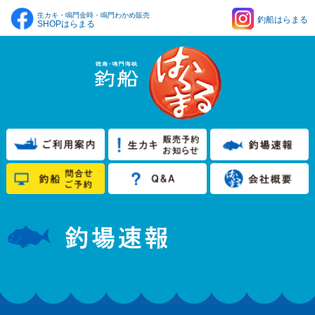
生カキ・鳴門金時・鳴門わかめ販売
釣船はらまる
SHOPはらまる