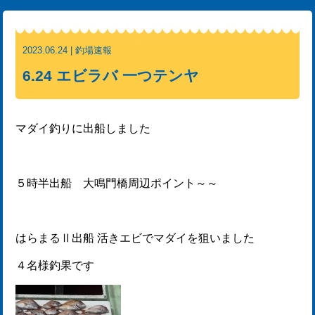
2023.06.24 | 釣場速報
6.24 エビラバ 一つテンヤ
マダイ釣りに出船しました
５時半出船 大鳴門橋周辺ポイント～～
はらまるⅡ出船 活きエビでマダイを狙いました
４名様釣果です