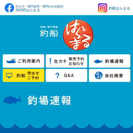
生カキ・鳴門金時・鳴門わかめ販売
釣船はらまる
SHOPはらまる