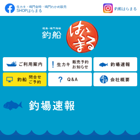
生カキ・鳴門金時・鳴門わかめ販売
釣船はらまる
SHOPはらまる