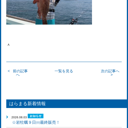
＾
前の記事
一覧を見る
次の記事へ
へ
はらまる新着情報
2026.08.03
☆岩牡蠣９日㈰最終販売！