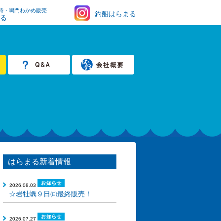
時・鳴門わかめ販売
釣船はらまる
まる
はらまる新着情報
2026.08.03
☆岩牡蠣９日㈰最終販売！
2026.07.27