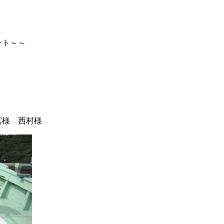
ント～～
宮様 西村様