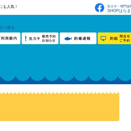
生カキ・鳴門金
にも人気！
SHOPはら