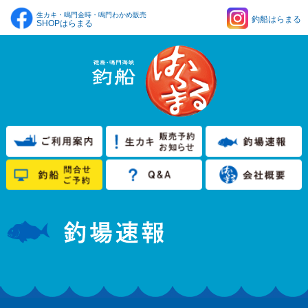
生カキ・鳴門金時・鳴門わかめ販売
釣船はらまる
SHOPはらまる