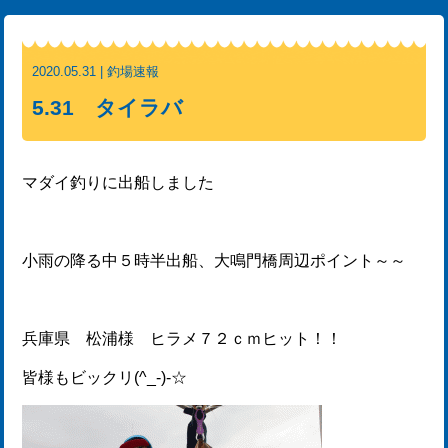
2020.05.31 | 釣場速報
5.31 タイラバ
マダイ釣りに出船しました
小雨の降る中５時半出船、大鳴門橋周辺ポイント～～
兵庫県 松浦様 ヒラメ７２ｃｍヒット！！
皆様もビックリ(^_-)-☆