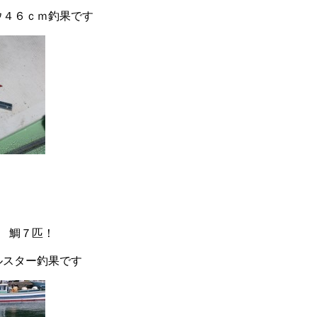
ウ４６ｃｍ釣果です
 鯛７匹！
ルスター釣果です