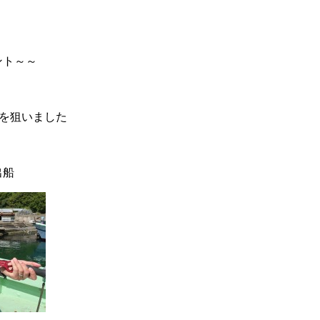
ント～～
イを狙いました
出船