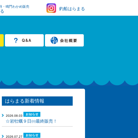
時・鳴門わかめ販売
釣船はらまる
まる
はらまる新着情報
2026.08.03
☆岩牡蠣９日㈰最終販売！
2026.07.27