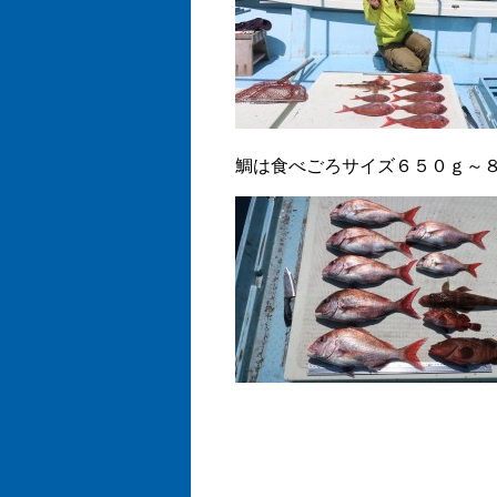
鯛は食べごろサイズ６５０ｇ～