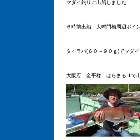
マダイ釣りに出船しました
６時前出船 大鳴門橋周辺ポイ
タイラバ(６０～９０ｇ)でマダ
大阪府 金平様 はらまるⅡで