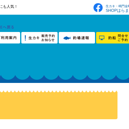
生カキ・鳴門金
にも人気！
SHOPはら