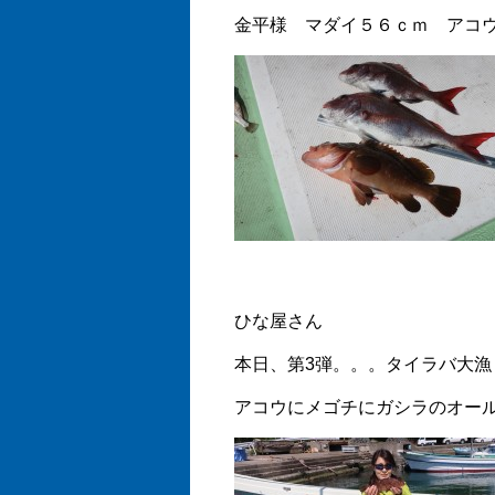
金平様 マダイ５６ｃｍ アコ
ひな屋さん
本日、第3弾。。。タイラバ大漁
アコウにメゴチにガシラのオー