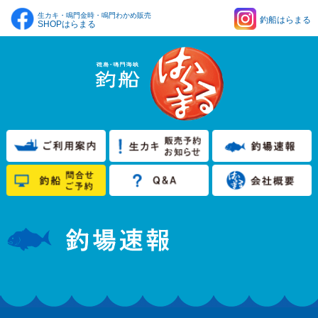
生カキ・鳴門金時・鳴門わかめ販売
釣船はらまる
SHOPはらまる