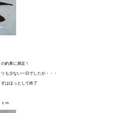
イの釣果に満足！
タリも少ない一日でしたが・・・
まずはほっとして終了
０ｃｍ