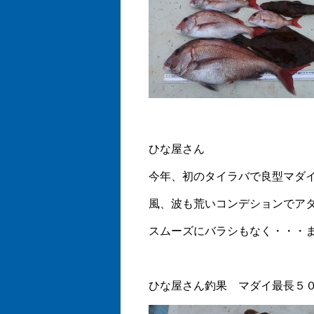
ひな屋さん
今年、初のタイラバで良型マダ
風、波も荒いコンデションでア
スムーズにバラシもなく・・・
ひな屋さん釣果 マダイ最長５