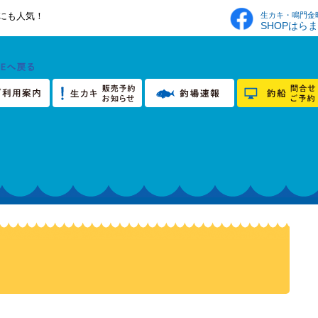
生カキ・鳴門金
にも人気！
SHOPはら