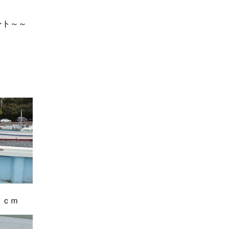
ント～～
５ｃｍ