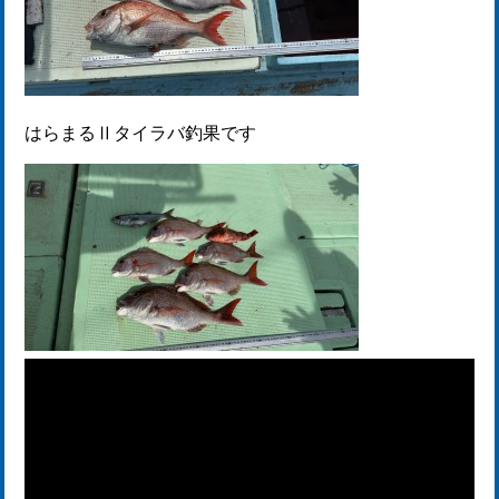
はらまるⅡタイラバ釣果です