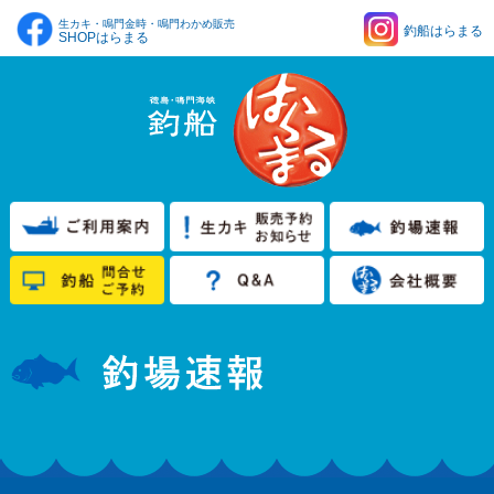
生カキ・鳴門金時・鳴門わかめ販売
釣船はらまる
SHOPはらまる