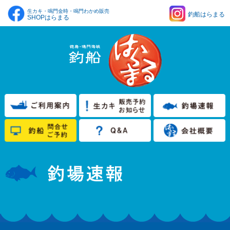
生カキ・鳴門金時・鳴門わかめ販売
釣船はらまる
SHOPはらまる