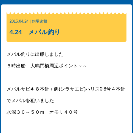
2015.04.24 | 釣場速報
4.24 メバル釣り
メバル釣りに出船しました
６時出船 大鳴門橋周辺ポイント～～
メバルサビキ８本針＋餌(シラサエビ)ハリス0.8号４本針
でメバルを狙いました
水深３０～５０ｍ オモリ４０号