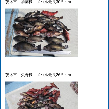
茨木市 加藤様 メバル最長30.5ｃｍ
茨木市 矢野様 メバル最長26.5ｃｍ