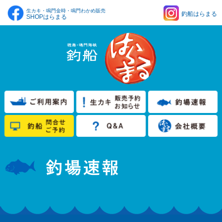
生カキ・鳴門金時・鳴門わかめ販売
釣船はらまる
SHOPはらまる