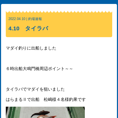
2022.04.10 | 釣場速報
4.10 タイラバ
マダイ釣りに出船しました
６時出船大鳴門橋周辺ポイント～～
タイラバでマダイを狙いました
はらまるⅡで出船 松嶋様４名様釣果です