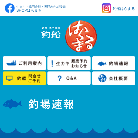
生カキ・鳴門金時・鳴門わかめ販売
釣船はらまる
SHOPはらまる