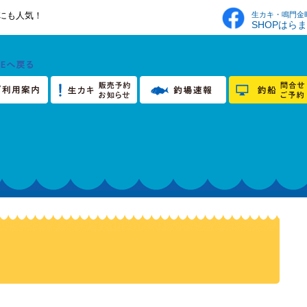
生カキ・鳴門金
にも人気！
SHOPはら