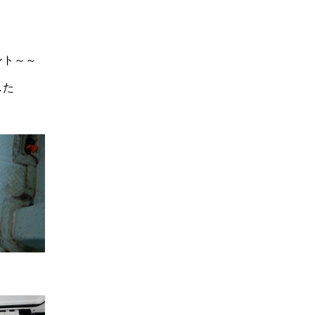
ント～～
した