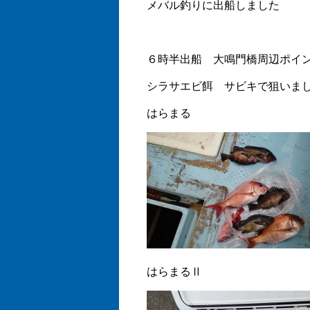
メバル釣りに出船しました
６時半出船 大鳴門橋周辺ポイ
シラサエビ餌 サビキで狙いま
はらまる
はらまるⅡ