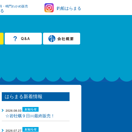
時・鳴門わかめ販売
釣船はらまる
まる
はらまる新着情報
2026.08.03
☆岩牡蠣９日㈰最終販売！
2026.07.27