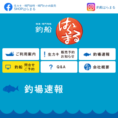
生カキ・鳴門金時・鳴門わかめ販売
釣船はらまる
SHOPはらまる