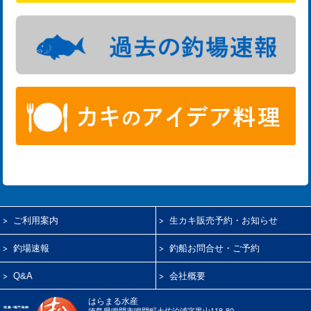
ご利用案内
生カキ販売予約・お知らせ
釣場速報
釣船お問合せ・ご予約
Q&A
会社概要
はらまる水産
徳島県鳴門市鳴門町土佐泊浦字黒山118-80