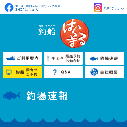
生カキ・鳴門金時・鳴門わかめ販売
釣船はらまる
SHOPはらまる