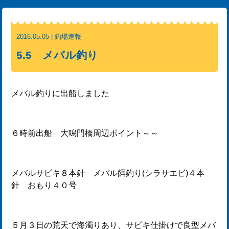
2016.05.05 | 釣場速報
5.5 メバル釣り
メバル釣りに出船しました
６時前出船 大鳴門橋周辺ポイント～～
メバルサビキ８本針 メバル餌釣り(シラサエビ)４本
針 おもり４０号
５月３日の荒天で海濁りあり、サビキ仕掛けで良型メバ