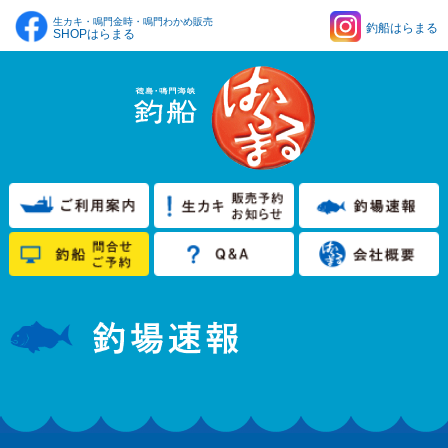
生カキ・鳴門金時・鳴門わかめ販売
釣船はらまる
SHOPはらまる