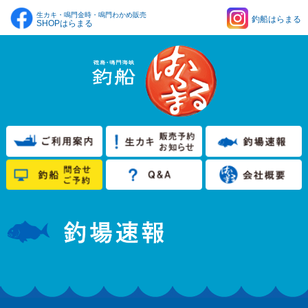
生カキ・鳴門金時・鳴門わかめ販売
釣船はらまる
SHOPはらまる