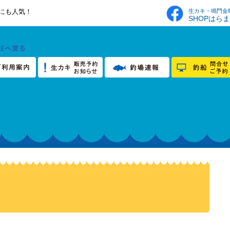
生カキ・鳴門金
にも人気！
SHOPはら