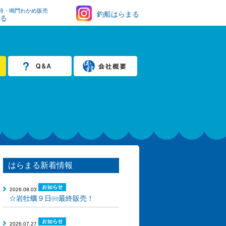
時・鳴門わかめ販売
釣船はらまる
まる
はらまる新着情報
2026.08.03
☆岩牡蠣９日㈰最終販売！
2026.07.27