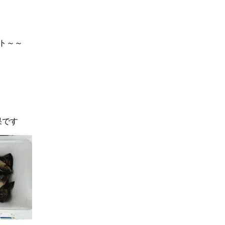
ト～～
果です