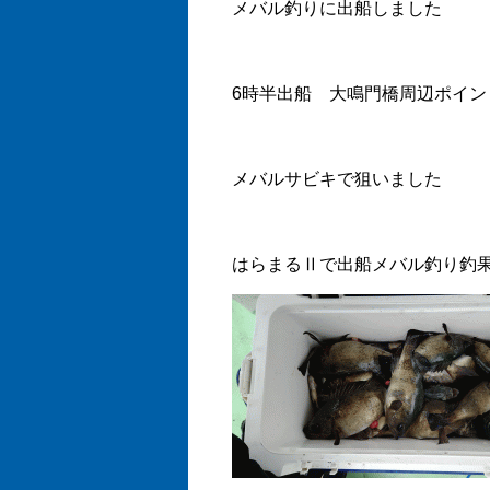
メバル釣りに出船しました
6時半出船 大鳴門橋周辺ポイン
メバルサビキで狙いました
はらまるⅡで出船メバル釣り釣