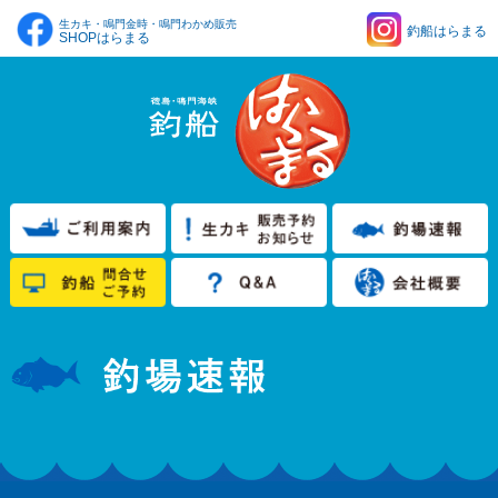
生カキ・鳴門金時・鳴門わかめ販売
釣船はらまる
SHOPはらまる