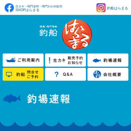
生カキ・鳴門金時・鳴門わかめ販売
釣船はらまる
SHOPはらまる