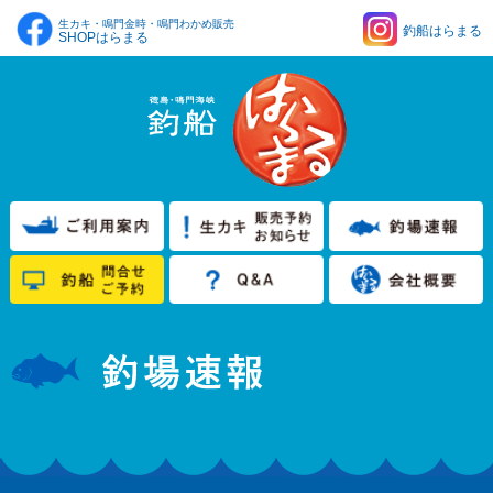
生カキ・鳴門金時・鳴門わかめ販売
釣船はらまる
SHOPはらまる