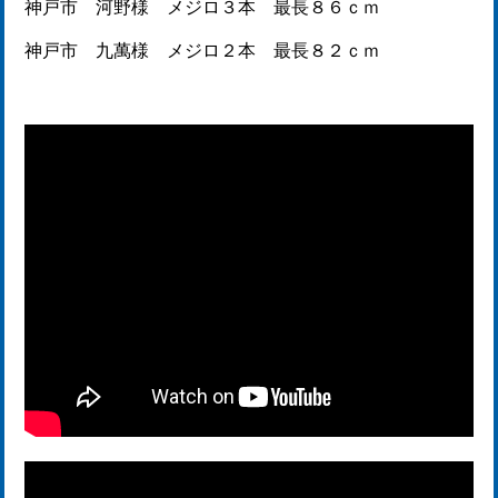
神戸市 河野様 メジロ３本 最長８６ｃｍ
神戸市 九萬様 メジロ２本 最長８２ｃｍ