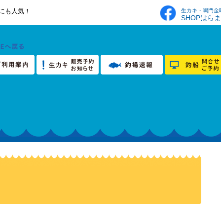
生カキ・鳴門金
にも人気！
SHOPはら