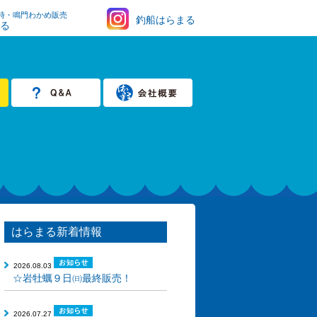
時・鳴門わかめ販売
釣船はらまる
まる
はらまる新着情報
2026.08.03
☆岩牡蠣９日㈰最終販売！
2026.07.27