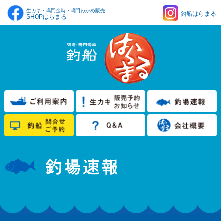
生カキ・鳴門金時・鳴門わかめ販売
釣船はらまる
SHOPはらまる