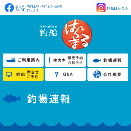
生カキ・鳴門金時・鳴門わかめ販売
釣船はらまる
SHOPはらまる