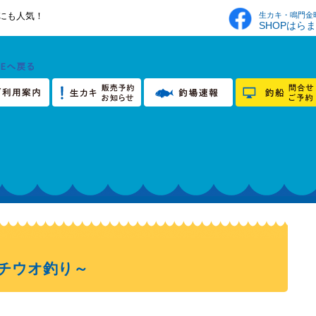
生カキ・鳴門金
にも人気！
SHOPはら
タチウオ釣り～