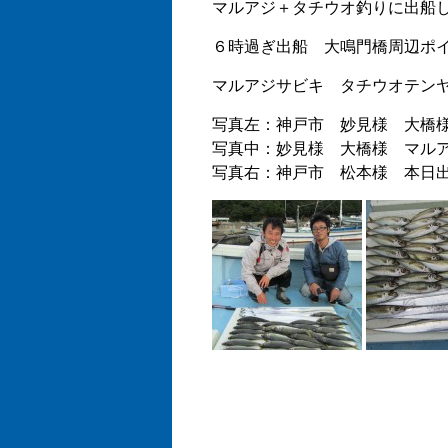
マルアジ＋タチウオ釣りに出船
６時過ぎ出船 大鳴門橋周辺ポ
マルアジサビキ タチウオテン
写真左：神戸市 妙見様 大橋
写真中：妙見様 大橋様 マル
写真右：神戸市 松本様 本日