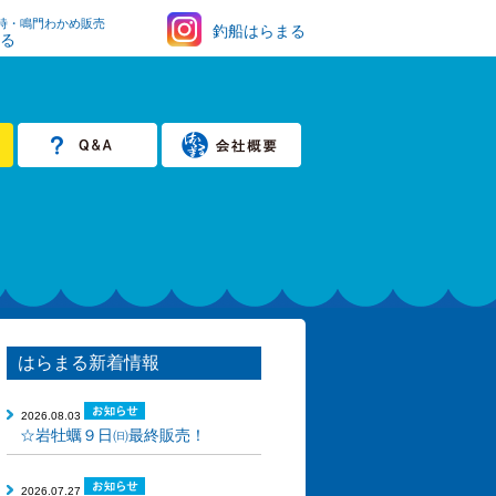
時・鳴門わかめ販売
釣船はらまる
まる
はらまる新着情報
2026.08.03
☆岩牡蠣９日㈰最終販売！
2026.07.27