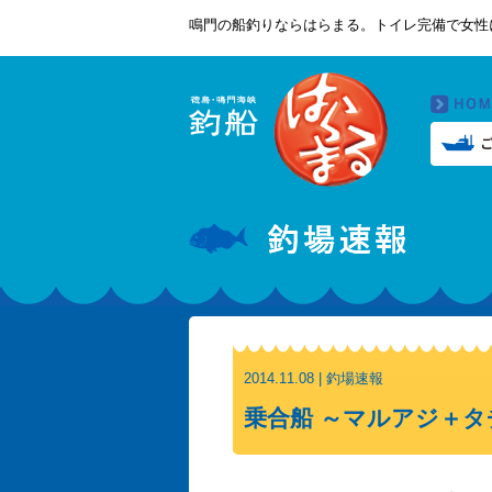
鳴門の船釣りならはらまる。トイレ完備で女性
2014.11.08 | 釣場速報
乗合船 ～マルアジ＋