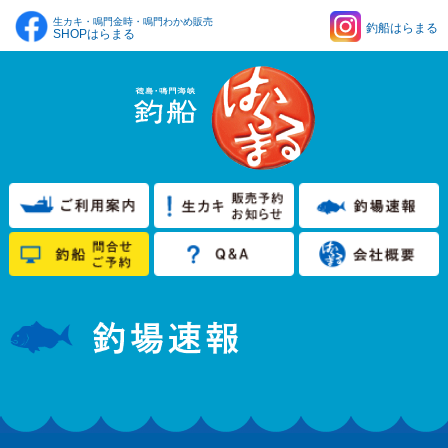
生カキ・鳴門金時・鳴門わかめ販売
釣船はらまる
SHOPはらまる