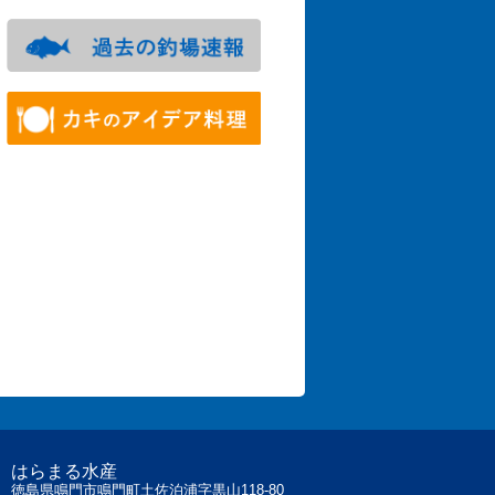
はらまる水産
徳島県鳴門市鳴門町土佐泊浦字黒山118-80