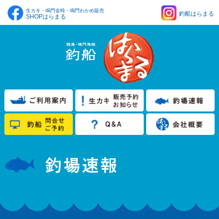
生カキ・鳴門金時・鳴門わかめ販売
釣船はらまる
SHOPはらまる