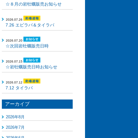
☆８月の岩牡蠣販売お知らせ
2026.07.26
7.26 エビラバ＆タイラバ
2026.07.20
☆次回岩牡蠣販売日時
2026.07.15
☆岩牡蠣販売日時お知らせ
2026.07.12
7.12 タイラバ
アーカイブ
2026年8月
2026年7月
2026年6月