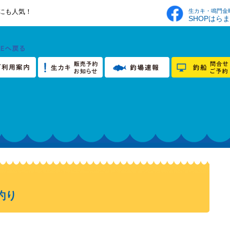
生カキ・鳴門金
にも人気！
SHOPはら
釣り