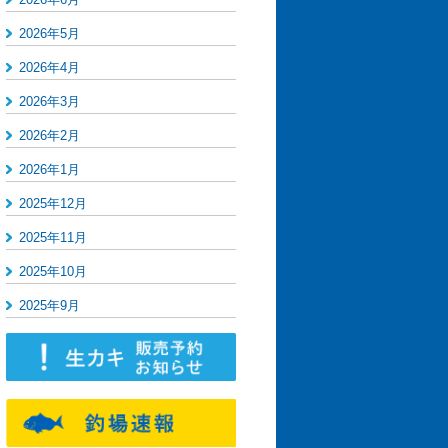
2026年5月
2026年4月
2026年3月
2026年2月
2026年1月
2025年12月
2025年11月
2025年10月
2025年9月