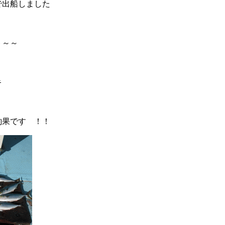
で出船しました
ト～～
キ
釣果です ！！