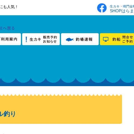
生カキ・鳴門金
にも人気！
SHOPはら
ル釣り