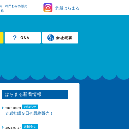
時・鳴門わかめ販売
釣船はらまる
まる
はらまる新着情報
2026.08.03
☆岩牡蠣９日㈰最終販売！
2026.07.27