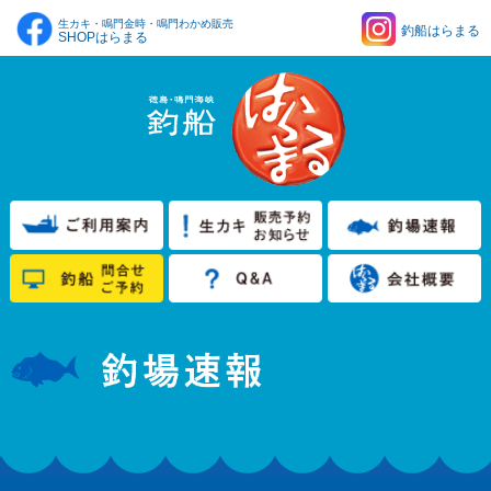
生カキ・鳴門金時・鳴門わかめ販売
釣船はらまる
SHOPはらまる