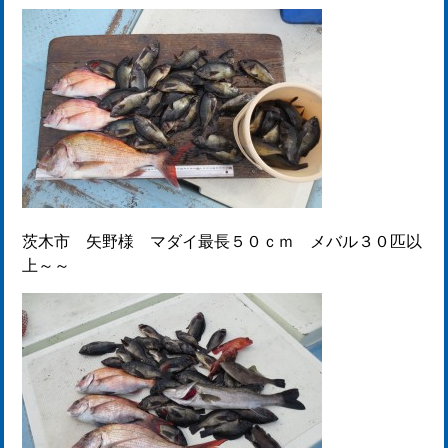
茨木市 矢野様 マダイ最長５０ｃｍ メバル３０匹以
上～～