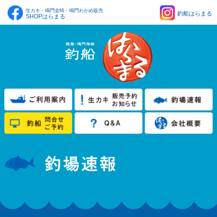
生カキ・鳴門金時・鳴門わかめ販売
釣船はらまる
SHOPはらまる