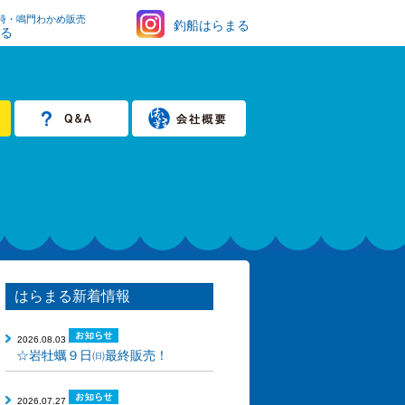
時・鳴門わかめ販売
釣船はらまる
まる
はらまる新着情報
2026.08.03
☆岩牡蠣９日㈰最終販売！
2026.07.27