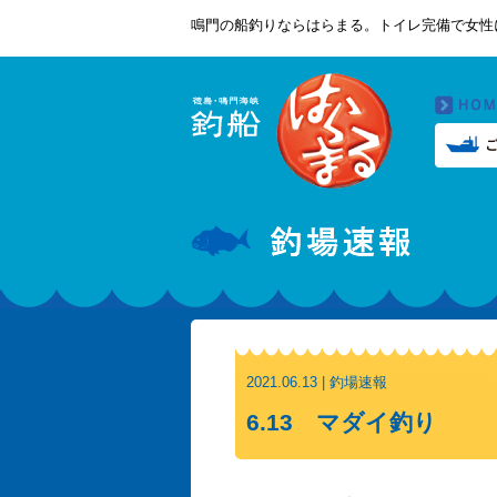
鳴門の船釣りならはらまる。トイレ完備で女性
2021.06.13 | 釣場速報
6.13 マダイ釣り