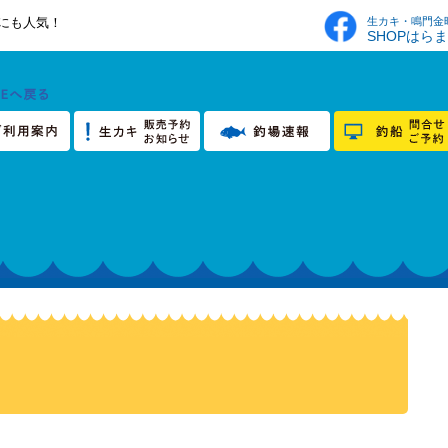
生カキ・鳴門金
にも人気！
SHOPはら