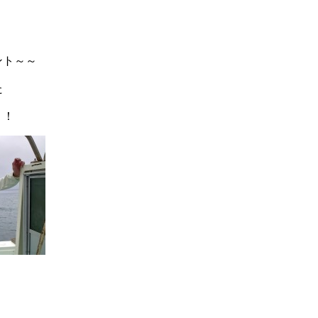
ント～～
た
！！
！