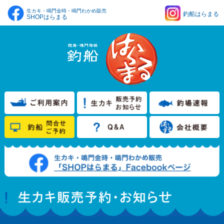
生カキ・鳴門金時・鳴門わかめ販売
釣船はらまる
SHOPはらまる