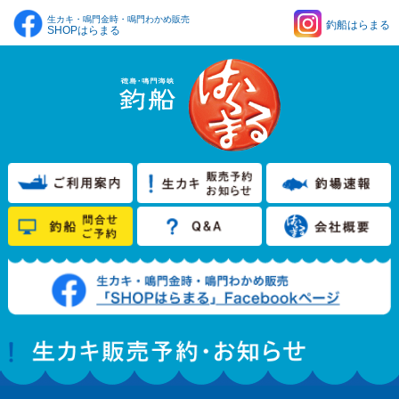
生カキ・鳴門金時・鳴門わかめ販売
釣船はらまる
SHOPはらまる