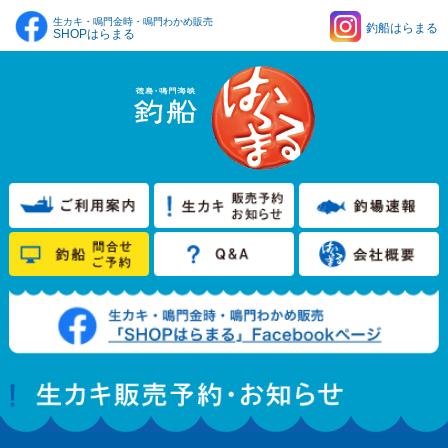
生カキ・鳴門金時・鳴門わかめ販売
釣船はらまる
SHOPはらまる